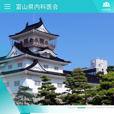
富山県内科医会
メニューを閉じる
ホーム
内科医会について
会長挨拶
活動報告
お知らせ
入会案内
お問い合わせ